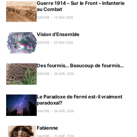
Guerre 1914 – Sur le Front – Infanterie
au Combat
DAVIDB
12 MAI 2026
Vision d'Ensemble
DAVIDB
03 MAI 2026
Des fourmis… Beaucoup de fourmis…
DAVIDB
28 AVR. 2026
Le Paradoxe de Fermi est-il vraiment
paradoxal?
DAVIDB
26 AVR. 2026
Fabienne
DAVIDB
21 AVR. 2026