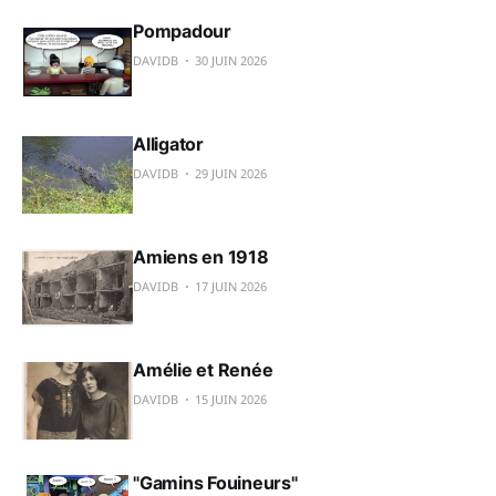
Pompadour
DAVIDB
30 JUIN 2026
Alligator
DAVIDB
29 JUIN 2026
Amiens en 1918
DAVIDB
17 JUIN 2026
Amélie et Renée
DAVIDB
15 JUIN 2026
"Gamins Fouineurs"