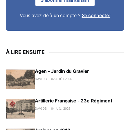
S'abonner maintenant
Vous avez déjà un compte ?
Se connecter
À LIRE ENSUITE
Agen - Jardin du Gravier
DAVIDB
02 AOÛT 2026
Artillerie Française - 23e Régiment
DAVIDB
04 JUIL. 2026